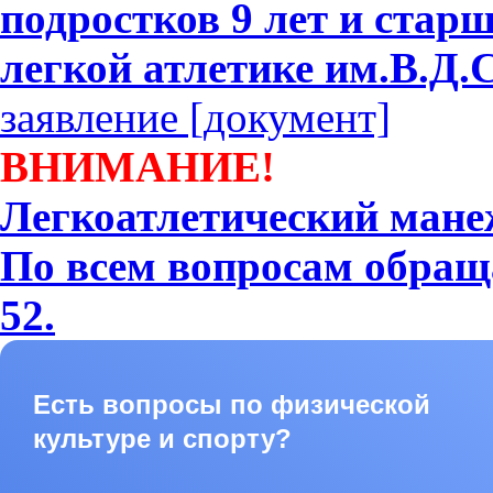
подростков 9 лет и ста
легкой атлетике им.В.Д.
заявление [документ]
ВНИМАНИЕ!
Легкоатлетический мане
По всем вопросам обраща
52.
Есть вопросы по физической
культуре и спорту?